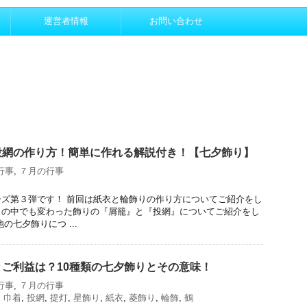
運営者情報
お問い合わせ
投網の作り方！簡単に作れる解説付き！【七夕飾り】
行事
,
７月の行事
ズ第３弾です！ 前回は紙衣と輪飾りの作り方についてご紹介をし
りの中でも変わった飾りの『屑籠』と『投網』についてご紹介をし
の七夕飾りにつ ...
ご利益は？10種類の七夕飾りとその意味！
行事
,
７月の行事
,
巾着
,
投網
,
提灯
,
星飾り
,
紙衣
,
菱飾り
,
輪飾
,
鶴