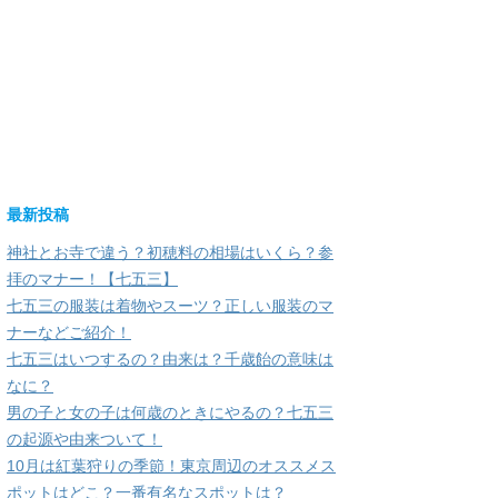
最新投稿
神社とお寺で違う？初穂料の相場はいくら？参
拝のマナー！【七五三】
七五三の服装は着物やスーツ？正しい服装のマ
ナーなどご紹介！
七五三はいつするの？由来は？千歳飴の意味は
なに？
男の子と女の子は何歳のときにやるの？七五三
の起源や由来ついて！
10月は紅葉狩りの季節！東京周辺のオススメス
ポットはどこ？一番有名なスポットは？