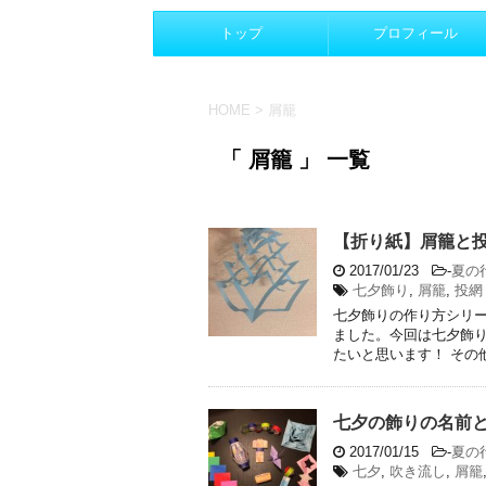
トップ
プロフィール
HOME
>
屑籠
「 屑籠 」 一覧
【折り紙】屑籠と
2017/01/23
-
夏の
七夕飾り
,
屑籠
,
投網
七夕飾りの作り方シリー
ました。今回は七夕飾
たいと思います！ その他
七夕の飾りの名前と
2017/01/15
-
夏の
七夕
,
吹き流し
,
屑籠