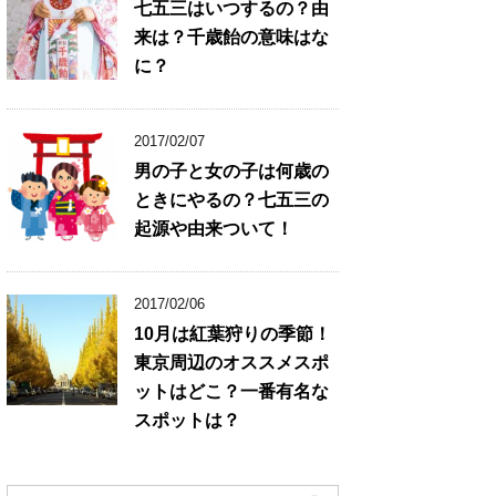
七五三はいつするの？由
来は？千歳飴の意味はな
に？
2017/02/07
男の子と女の子は何歳の
ときにやるの？七五三の
起源や由来ついて！
2017/02/06
10月は紅葉狩りの季節！
東京周辺のオススメスポ
ットはどこ？一番有名な
スポットは？