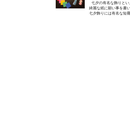
七夕の有名な飾りといえ
綺麗な紙に願い事を書い
七夕飾りには有名な短冊 .