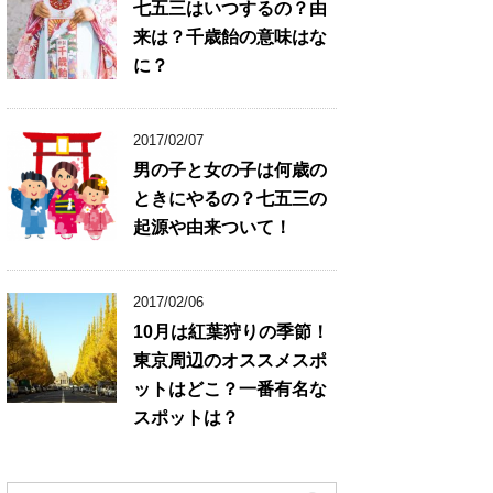
七五三はいつするの？由
来は？千歳飴の意味はな
に？
2017/02/07
男の子と女の子は何歳の
ときにやるの？七五三の
起源や由来ついて！
2017/02/06
10月は紅葉狩りの季節！
東京周辺のオススメスポ
ットはどこ？一番有名な
スポットは？