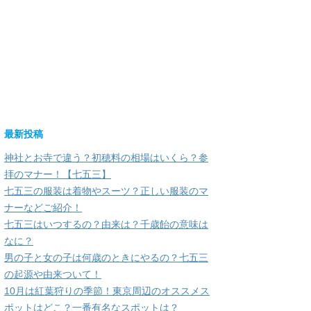
最新投稿
神社とお寺で違う？初穂料の相場はいくら？参
拝のマナー！【七五三】
七五三の服装は着物やスーツ？正しい服装のマ
ナーなどご紹介！
七五三はいつするの？由来は？千歳飴の意味は
なに？
男の子と女の子は何歳のときにやるの？七五三
の起源や由来ついて！
10月は紅葉狩りの季節！東京周辺のオススメス
ポットはどこ？一番有名なスポットは？