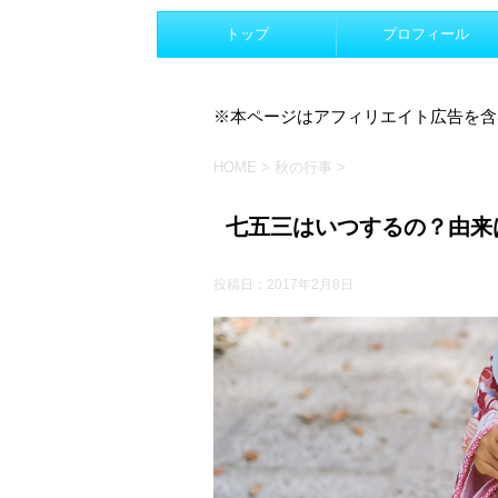
トップ
プロフィール
※本ページはアフィリエイト広告を含
HOME
>
秋の行事
>
七五三はいつするの？由来
投稿日：
2017年2月8日