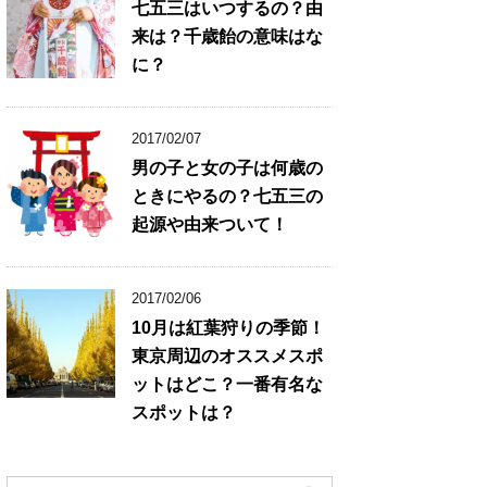
七五三はいつするの？由
来は？千歳飴の意味はな
に？
2017/02/07
男の子と女の子は何歳の
ときにやるの？七五三の
起源や由来ついて！
2017/02/06
10月は紅葉狩りの季節！
東京周辺のオススメスポ
ットはどこ？一番有名な
スポットは？