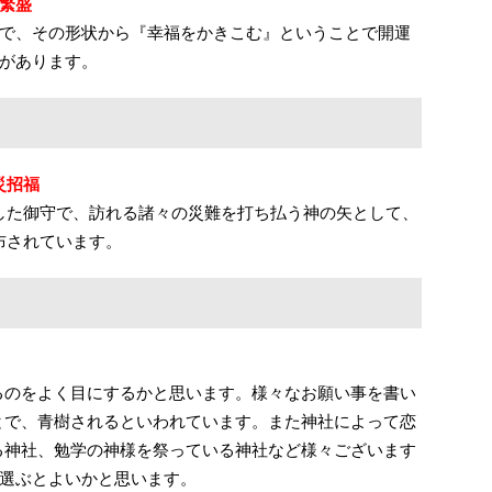
繁盛
で、その形状から『幸福をかきこむ』ということで開運
があります。
災招福
した御守で、訪れる諸々の災難を打ち払う神の矢として、
布されています。
るのをよく目にするかと思います。様々なお願い事を書い
とで、青樹されるといわれています。また神社によって恋
る神社、勉学の神様を祭っている神社など様々ございます
選ぶとよいかと思います。