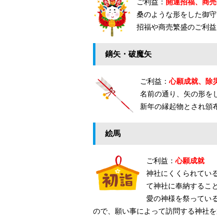
ご利益：
開運招福、商売
桑のような形をした御守
招福や商売繁盛のご利益
鏑矢・破魔矢
ご利益：
心願成就、除
名前の通り、矢の形を
新年の縁起物とされ頒
絵馬
ご利益：
心願成就
神社にくくられてい
て神社に奉納するこ
愛の神様を祭ってい
ので、願い事によって訪問する神社を