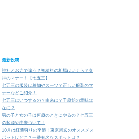
最新投稿
神社とお寺で違う？初穂料の相場はいくら？参
拝のマナー！【七五三】
七五三の服装は着物やスーツ？正しい服装のマ
ナーなどご紹介！
七五三はいつするの？由来は？千歳飴の意味は
なに？
男の子と女の子は何歳のときにやるの？七五三
の起源や由来ついて！
10月は紅葉狩りの季節！東京周辺のオススメス
ポットはどこ？一番有名なスポットは？